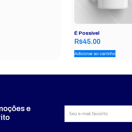
É Possível
R$
45.00
Adicionar ao carrinho
omoções e
ito