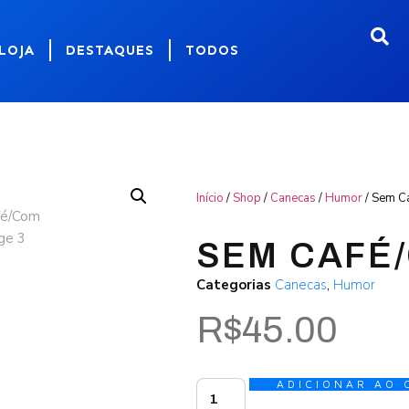
LOJA
DESTAQUES
TODOS
Início
/
Shop
/
Canecas
/
Humor
/ Sem C
SEM CAFÉ
Categorias
Canecas
,
Humor
R$
45.00
ADICIONAR AO 