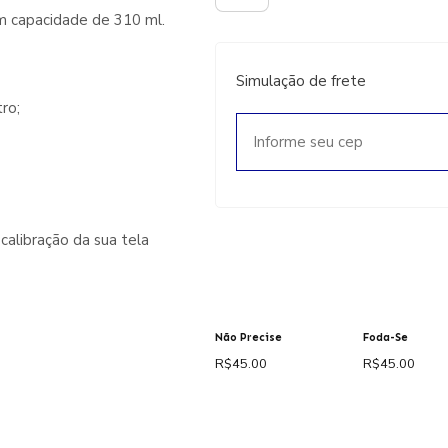
m capacidade de 310 ml.
Simulação de frete
ro;
alibração da sua tela
Não Precise
Foda-Se
R$
45.00
R$
45.00
Adicionar ao
Adicionar ao
carrinho
carrinho