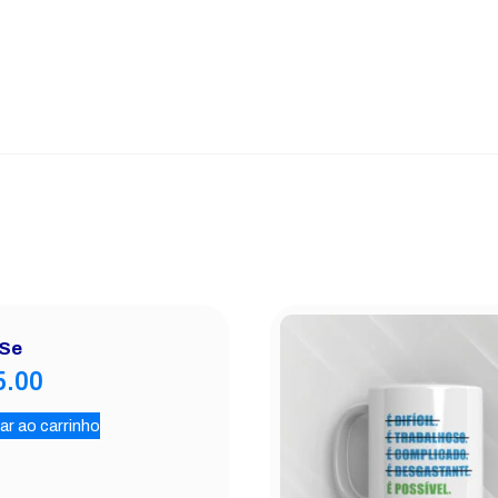
Se
5.00
ar ao carrinho