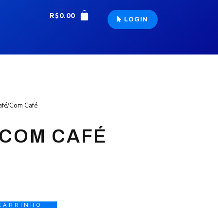
R$
0.00
LOGIN
afé/Com Café
/COM CAFÉ
CARRINHO