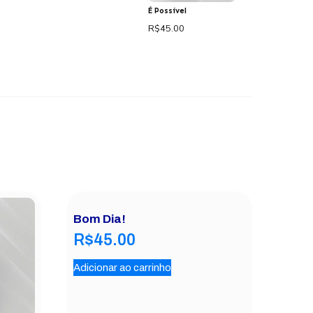
É Possível
R$
45.00
Adicionar ao
carrinho
Bom Dia!
R$
45.00
Adicionar ao carrinho